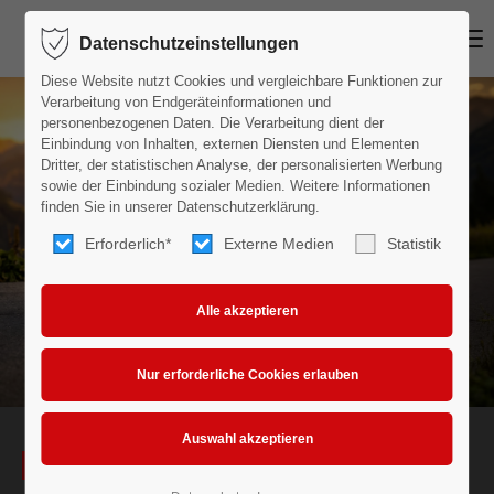
MENU
Datenschutzeinstellungen
Login
Diese Website nutzt Cookies und vergleichbare Funktionen zur
Benutzername
Verarbeitung von Endgeräteinformationen und
personenbezogenen Daten. Die Verarbeitung dient der
Einbindung von Inhalten, externen Diensten und Elementen
Dritter, der statistischen Analyse, der personalisierten Werbung
sowie der Einbindung sozialer Medien. Weitere Informationen
Passwort
finden Sie in unserer Datenschutzerklärung.
Erforderlich*
Externe Medien
Statistik
Anmelden
Register
|
Lost your password?
Support
FORD KUGA ERLEBEN
Lorem ipsum dolor sit amet: