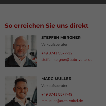
Drop us a line
info@yourdomain.com
About us
So erreichen Sie uns direkt
Lorem ipsum dolor sit amet, consectetuer
adipiscing elit.
STEFFEN MERGNER
Verkaufsberater
Aenean commodo ligula eget dolor. Aenean massa.
Cum sociis natoque penatibus et magnis dis
+49 3741 5577-32
parturient montes, nascetur ridiculus mus. Donec
steffenmergner@auto-voitel.de
quam felis, ultricies nec.
MARC MÜLLER
Verkaufsberater
+49 3741 5577-49
mmueller@auto-voitel.de