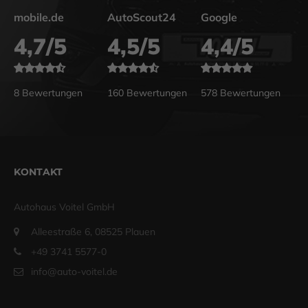
mobile.de
AutoScout24
Google
4,7/5
4,5/5
4,4/5
8 Bewertungen
160 Bewertungen
578 Bewertungen
KONTAKT
Autohaus Voitel GmbH
Alleestraße 6, 08525 Plauen
+49 3741 5577-0
info@auto-voitel.de