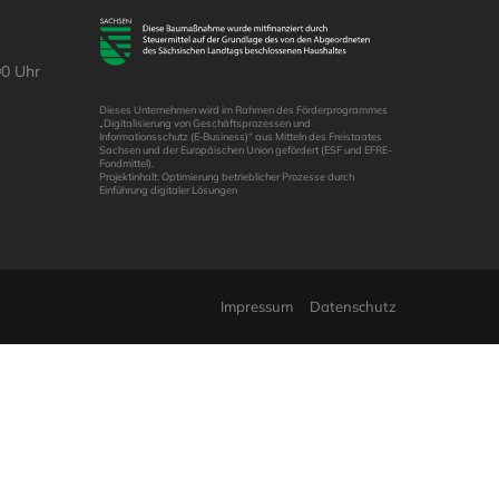
00 Uhr
Dieses Unternehmen wird im Rahmen des Förderprogrammes
„Digitalisierung von Geschäftsprozessen und
Informationsschutz (E‑Business)“ aus Mitteln des Freistaates
Sachsen und der Europäischen Union gefördert (ESF und EFRE-
Fondmittel).
Projektinhalt: Optimierung betrieblicher Prozesse durch
Einführung digitaler Lösungen
Impressum
Datenschutz