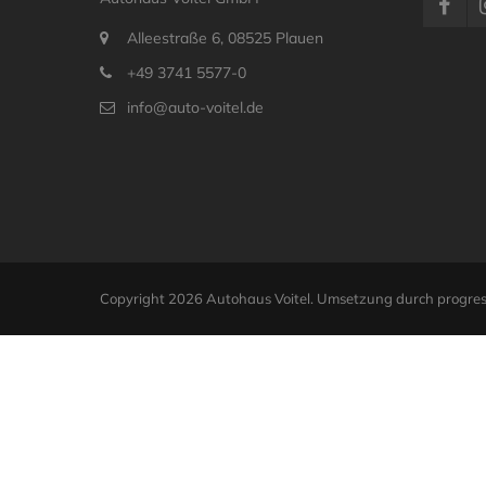
Alleestraße 6, 08525 Plauen
+49 3741 5577-0
info@auto-voitel.de
Copyright 2026 Autohaus Voitel. Umsetzung durch
progres