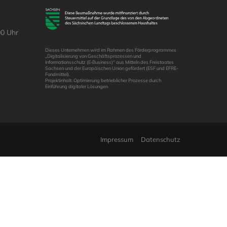
00 Uhr
Dieses Unternehmen wird im Rahmen des Förderprogrammes
„Digitalisierung von Geschäftsprozessen und
Informationsschutz (E‑Business)“ aus Mitteln des Freistaates
Sachsen und der Europäischen Union gefördert (ESF und EFRE-
Fondmittel).
Projektinhalt: Optimierung betrieblicher Prozesse durch
Einführung digitaler Lösungen
Impressum
Datenschutz