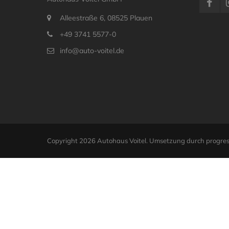
Alleestraße 6, 08525 Plauen
+49 3741 5577-0
info@auto-voitel.de
Copyright 2026 Autohaus Voitel. Umsetzung durch
progres